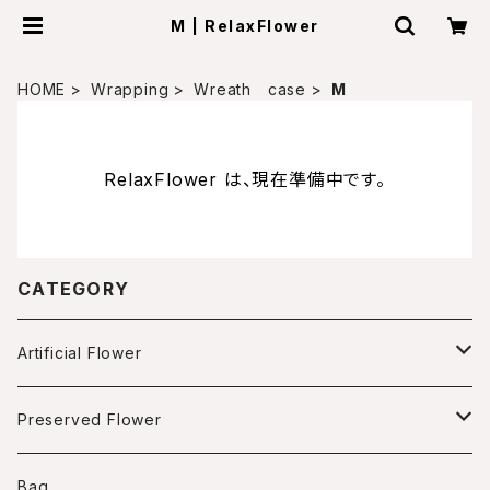
M | RelaxFlower
HOME
Wrapping
Wreath case
M
RelaxFlower は、現在準備中です。
CATEGORY
Artificial Flower
Arrangment
Preserved Flower
Box arrangment
Wreath
Arrangment
Bag