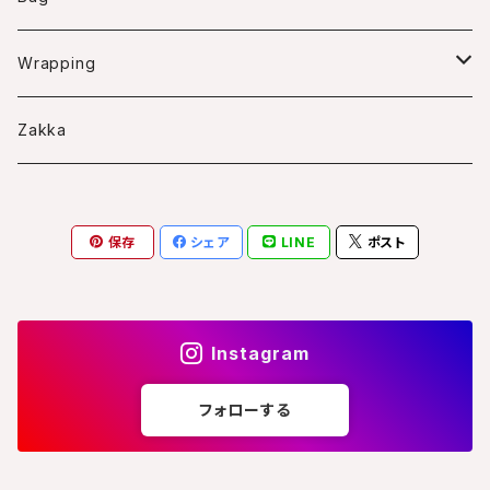
Bascket arrangment
Swag
Wreath
Wrapping
Frame arrangment
Bouquet
Wreath case
Zakka
Arrangment
S
Frame case
保存
シェア
LINE
ポスト
M
スクエアS
L
Instagram
フォローする