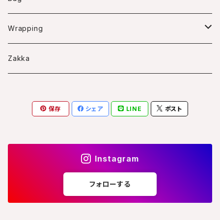
Bascket arrangment
Swag
Wreath
Wrapping
Frame arrangment
Bouquet
Wreath case
Zakka
Arrangment
S
Frame case
保存
シェア
LINE
ポスト
M
スクエアS
L
Instagram
フォローする