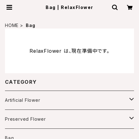
Bag | RelaxFlower
HOME
Bag
RelaxFlower は、現在準備中です。
CATEGORY
Artificial Flower
Arrangment
Preserved Flower
Box arrangment
Wreath
Arrangment
Bag