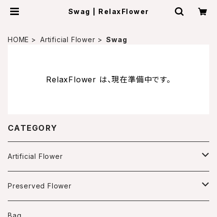
Swag | RelaxFlower
HOME
Artificial Flower
Swag
RelaxFlower は、現在準備中です。
CATEGORY
Artificial Flower
Arrangment
Preserved Flower
Box arrangment
Wreath
Arrangment
Bag