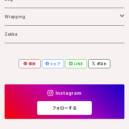
Bascket arrangment
Swag
Wreath
Wrapping
Frame arrangment
Bouquet
Wreath case
Zakka
Arrangment
S
Frame case
保存
シェア
LINE
ポスト
M
スクエアS
L
Instagram
フォローする