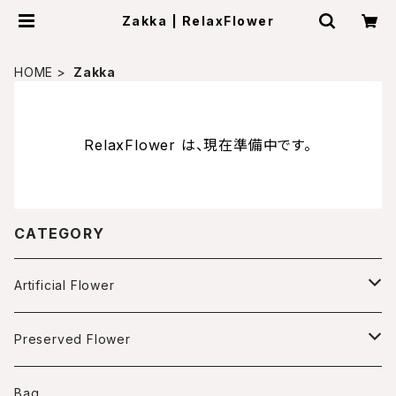
Zakka | RelaxFlower
HOME
Zakka
RelaxFlower は、現在準備中です。
CATEGORY
Artificial Flower
Arrangment
Preserved Flower
Box arrangment
Wreath
Arrangment
Bag