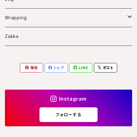
Bascket arrangment
Swag
Wreath
Wrapping
Frame arrangment
Bouquet
Wreath case
Zakka
Arrangment
S
Frame case
保存
シェア
LINE
ポスト
M
スクエアS
L
Instagram
フォローする