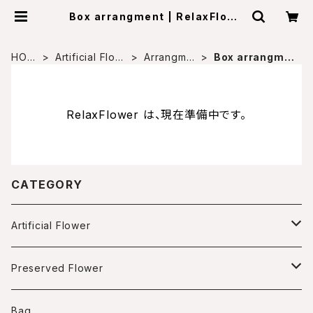
Box arrangment | RelaxFlowe
r
HOM
Artificial Flow
Arrangme
Box arrangme
E
er
nt
nt
RelaxFlower は、現在準備中です。
CATEGORY
Artificial Flower
Arrangment
Preserved Flower
Box arrangment
Wreath
Arrangment
Bag