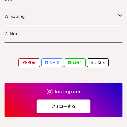
Bascket arrangment
Swag
Wreath
Wrapping
Frame arrangment
Bouquet
Wreath case
Zakka
Arrangment
S
Frame case
保存
シェア
LINE
ポスト
M
スクエアS
L
Instagram
フォローする